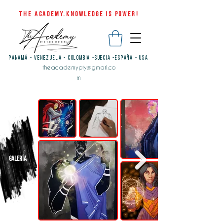
THE ACADEMY.KNOWLEDGE IS POWER!
PANAMÁ - VENEZUELA - COLOMBIA -SUECIA -ESPAÑA - USA
theacademypty@gmail.co
m
GALERÍA